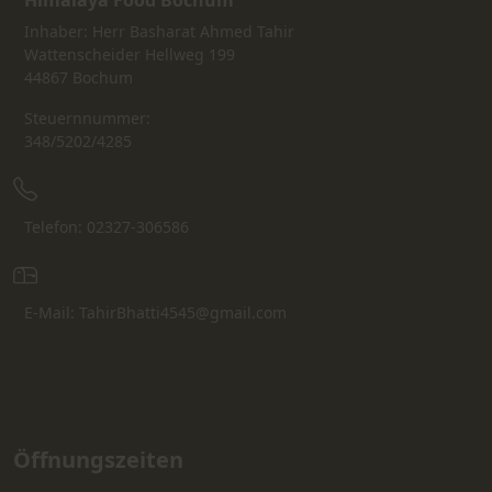
Himalaya Food Bochum
Inhaber: Herr Basharat Ahmed Tahir
Wattenscheider Hellweg 199
44867 Bochum
Steuernnummer:
348/5202/4285
Telefon: 02327-306586
E-Mail: TahirBhatti4545@gmail.com
Öffnungszeiten